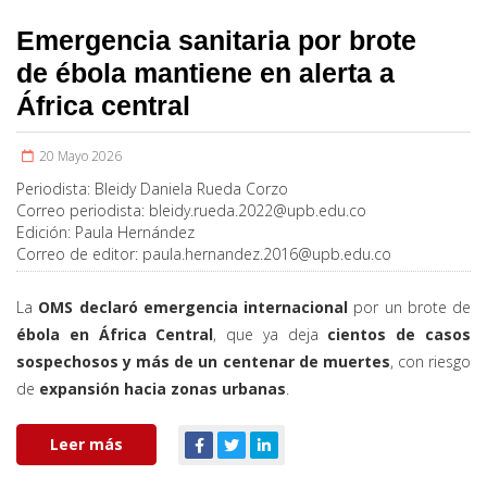
Emergencia sanitaria por brote
de ébola mantiene en alerta a
África central
20 Mayo 2026
Periodista:
Bleidy Daniela Rueda Corzo
Correo periodista:
bleidy.rueda.2022@upb.edu.co
Edición:
Paula Hernández
Correo de editor:
paula.hernandez.2016@upb.edu.co
La
OMS declaró emergencia internacional
por un brote de
ébola en África Central
, que ya deja
cientos de casos
sospechosos y más de un centenar de muertes
, con riesgo
de
expansión hacia zonas urbanas
.
Leer más