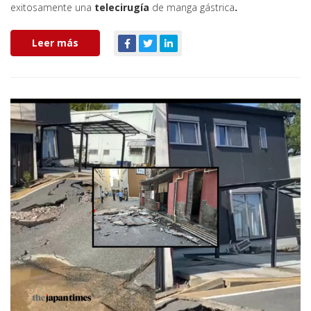
exitosamente una
telecirugía
de manga gástrica
.
Leer más