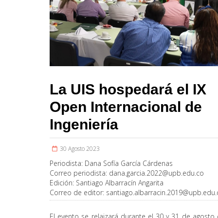
La UIS hospedará el IX
Open Internacional de
Ingeniería
30 Agosto 2023
Periodista:
Dana Sofía García Cárdenas
Correo periodista:
dana.garcia.2022@upb.edu.co
Edición:
Santiago Albarracín Angarita
Correo de editor:
santiago.albarracin.2019@upb.edu.
El evento se relaizará durante el 30 y 31 de agosto