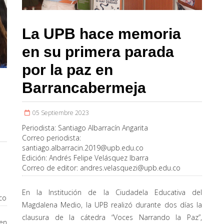
La UPB hace memoria
en su primera parada
por la paz en
Barrancabermeja
05 Septiembre 2023
Periodista:
Santiago Albarracín Angarita
Correo periodista:
santiago.albarracin.2019@upb.edu.co
Edición:
Andrés Felipe Velásquez Ibarra
Correo de editor:
andres.velasquezi@upb.edu.co
En la Institución de la Ciudadela Educativa del
co
Magdalena Medio, la UPB realizó durante dos días la
clausura de la cátedra “Voces Narrando la Paz”,
 en