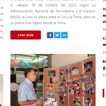
0
el
sábado 14 de octubre de
2023
, según La
el
T
Administración Nacional de Aeronáutica y el Espacio
cia
e
(NASA), la Luna se alinea entre el Sol y la Tierra, pero en
ros
v
su punto más lejano desde la Tierra.
na
0
ómo
Leer más
ado
C
m
31
E
g
31