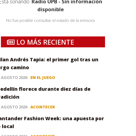
Está sonando:
Radio UPB - Sin información
disponible
No fue posible consultar el estado de la emisora
LO MÁS RECIENTE
ilan Andrés Tapia: el primer gol tras un
argo camino
6 AGOSTO 2026
EN EL JUEGO
edellín florece durante diez días de
radición
5 AGOSTO 2026
ACONTECER
antander Fashion Week: una apuesta por
o local