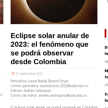
Eclipse solar anular de
2023: el fenómeno que
D
se podrá observar
l
desde Colombia
0
M
07 Septiembre 2023
t
Periodista:
Laura Nataly Bustos Rojas
0
Correo periodista:
laura.bustos.2020@upb.edu.co
Edición:
Andrés Velásquez
S
co
Correo de editor:
andres.velasquezi@upb.edu.co
l
El eclipse solar anular se podrá observar en Colombia