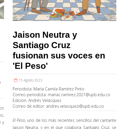
Jaison Neutra y
Santiago Cruz
fusionan sus voces en
'El Peso'
15 Agosto 2023
o
Periodista:
María Camila Ramírez Pinto
Correo periodista:
mariac.ramirez.2021@upb.edu.co
Edición:
Andrés Velásquez
Correo de editor:
andres.velasquezi@upb.edu.co
os
os,
El Peso
, uno de los más recientes sencillos del cantante
z y
Jaison Neutra, y en el que colabora Santiago Cruz, se